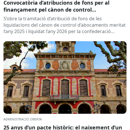
Convocatòria d’atribucions de fons per al
finançament pel cànon de control
d’abocaments meritat l’any 2025 i liquidat l’any
S’obre la tramitació d’atribució de fons de les
2026
liquidacions del cànon de control d’abocaments meritat
l’any 2025 i liquidat l’any 2026 per la confederació
hidrogràfica corresponent,...
ADMINISTRACIÓ OBERTA
25 anys d’un pacte històric: el naixement d’un