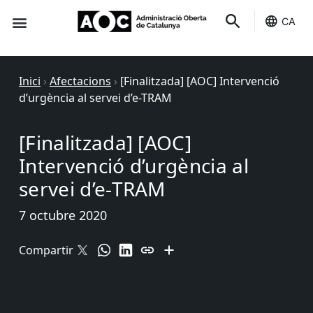
CA
Seu-e
Estat Serveis
Inici
›
Afectacions
›
[Finalitzada] [AOC] Intervenció
d’urgència al servei d’e-TRAM
[Finalitzada] [AOC]
Intervenció d’urgència al
servei d’e-TRAM
7 octubre 2020
Compartir