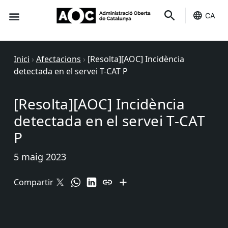
CA
Seu-e
Estat Serveis
Inici
›
Afectacions
›
[Resolta][AOC] Incidència
detectada en el servei T-CAT P
[Resolta][AOC] Incidència
detectada en el servei T-CAT
P
5 maig 2023
Compartir