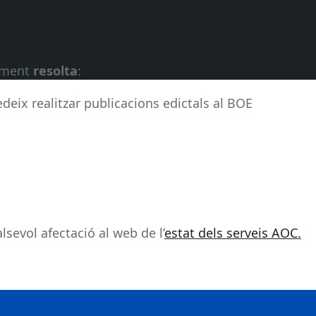
alment
resolta
:
deix realitzar publicacions edictals al BOE
sevol afectació al web de l’
estat dels serveis AOC.