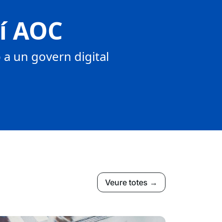
tí AOC
a un govern digital
Veure totes →