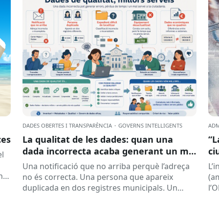
DADES OBERTES I TRANSPARÈNCIA
·
GOVERNS INTEL·LIGENTS
ADM
ces
La qualitat de les dades: quan una
“L
dada incorrecta acaba generant un mal
ci
el
servei
la
Una notificació que no arriba perquè l’adreça
L’
nt
no és correcta. Una persona que apareix
(a
duplicada en dos registres municipals. Un
l’
expedient que costa de localitzar perquè...
(ON
la..