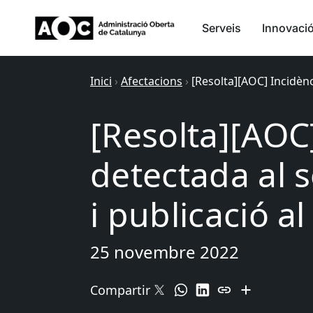
Serveis
Innovaci
Inici
›
Afectacions
›
[Resolta][AOC] Incidènc
[Resolta][AOC
detectada al 
i publicació a
25 novembre 2022
Compartir