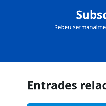
Subsc
Rebeu setmanalment
Entrades rela