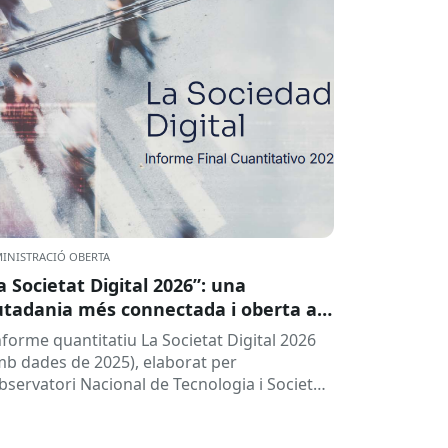
INISTRACIÓ OBERTA
a Societat Digital 2026”: una
utadania més connectada i oberta a
 intel·ligència artificial
informe quantitatiu La Societat Digital 2026
mb dades de 2025), elaborat per
Observatori Nacional de Tecnologia i Societat
TSI), ofereix una radiografia de l’estat de
.