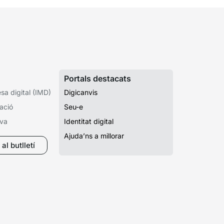
Portals destacats
a digital (IMD)
Digicanvis
ació
Seu-e
iva
Identitat digital
Ajuda’ns a millorar
al butlletí