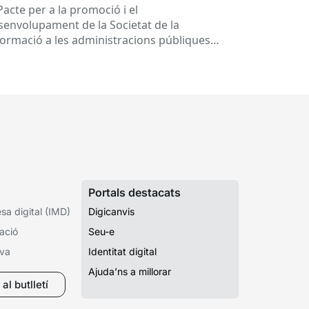
Pacte per a la promoció i el
senvolupament de la Societat de la
formació a les administracions públiques
alanes ha fet 25 anys. Signat el...
Portals destacats
a digital (IMD)
Digicanvis
ació
Seu-e
iva
Identitat digital
Ajuda’ns a millorar
al butlletí