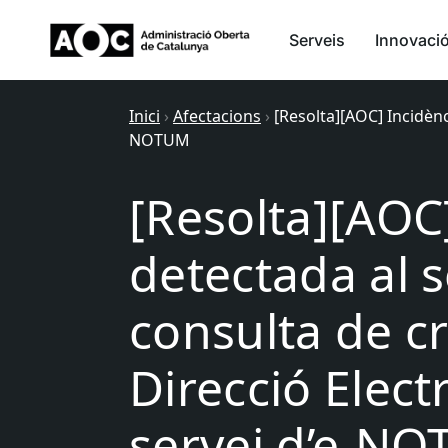
Serveis
Innovaci
Inici
›
Afectacions
›
[Resolta][AOC] Incidènc
NOTUM
[Resolta][AOC
detectada al s
consulta de cr
Direcció Elect
servei d’e-N