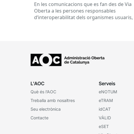
d’interoperabilitat, al dia
En les comunicacions que es fan des de Via
Oberta a les persones responsables
d’interoperabilitat dels organismes usuaris,
reben múltiples respostes automàtiques
indicant que la...
L'AOC
Serveis
Què és l’AOC
eNOTUM
Treballa amb nosaltres
eTRAM
Seu electrònica
idCAT
Contacte
VÀLID
eSET