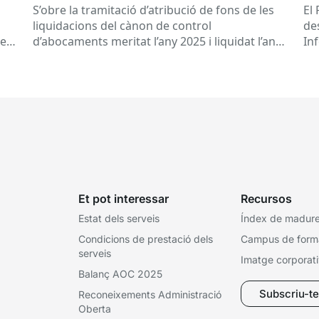
d’abocaments meritat l’any 2025 i
S’obre la tramitació d’atribució de fons de les
El 
liquidat l’any 2026
liquidacions del cànon de control
de
 es
d’abocaments meritat l’any 2025 i liquidat l’any
In
2026 per la confederació hidrogràfica
cat
corresponent,...
Et pot interessar
Recursos
Estat dels serveis
Índex de madures
Condicions de prestació dels
Campus de form
serveis
Imatge corporat
Balanç AOC 2025
Subscriu-te 
Reconeixements Administració
Oberta