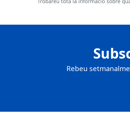
Trobareu tota la informació sobre qual
Subsc
Rebeu setmanalment