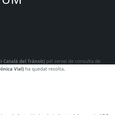
i Català del Trànsit)
pel servei de consulta de
rónica Vial)
ha quedat resolta
.