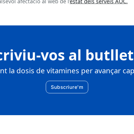
sevol afectació al web de l’
estat dels serveis AOC.
riviu-vos al butlle
 la dosis de vitamines per avançar cap 
Subscriure'm