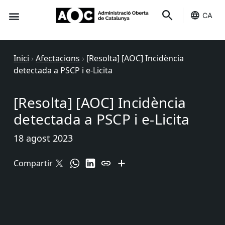
CA
Seu-e
Estat Serveis
Inici
›
Afectacions
›
[Resolta] [AOC] Incidència
detectada a PSCP i e-Licita
[Resolta] [AOC] Incidència
detectada a PSCP i e-Licita
18 agost 2023
Compartir