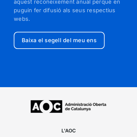
aquest reconeixement anual perquè en
puguin fer difusió als seus respectius
webs.
Baixa el segell del meu ens
L'AOC