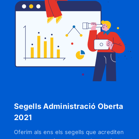
Segells Administració Oberta
2021
Oferim als ens els segells que acrediten