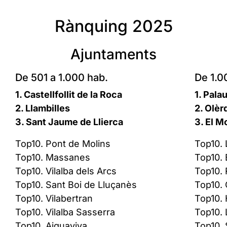
Rànquing 2025
Ajuntaments
De 501 a 1.000 hab.
De 1.0
1. Castellfollit de la Roca
1. Pala
2. Llambilles
2. Olèr
3. Sant Jaume de Llierca
3. El M
Top10. Pont de Molins
Top10.
Top10. Massanes
Top10. B
Top10. Vilalba dels Arcs
Top10. 
Top10. Sant Boi de Lluçanès
Top10. 
Top10. Vilabertran
Top10. 
Top10. Vilalba Sasserra
Top10. 
Top10. Aiguaviva
Top10.