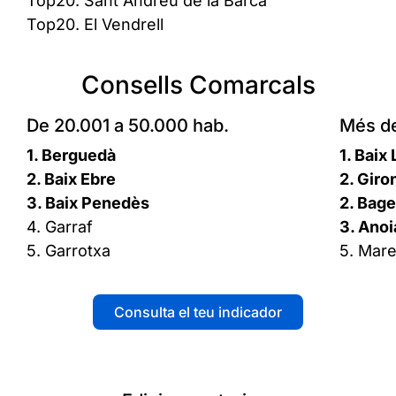
Top20. Sant Andreu de la Barca
Top20. El Vendrell
Consells Comarcals
De 20.001 a 50.000 hab.
Més de
1. Berguedà
1. Baix
2. Baix Ebre
2. Giro
3. Baix Penedès
2. Bag
4. Garraf
3. Anoi
5. Garrotxa
5. Mar
Consulta el teu indicador