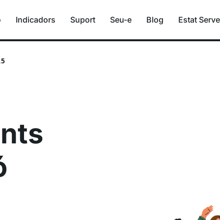
ó
Indicadors
Suport
Seu-e
Blog
Estat Serve
25
nts
ó