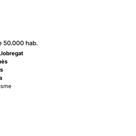
 50.000 hab.
 Llobregat
nès
es
a
esme