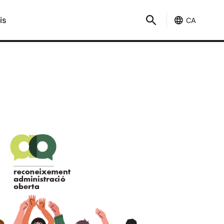
is
CA