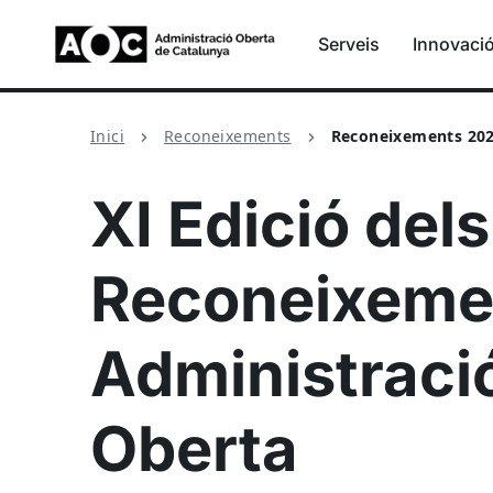
Serveis
Innovaci
Inici
Reconeixements
Reconeixements 20
XI Edició dels
Reconeixeme
Administraci
Oberta