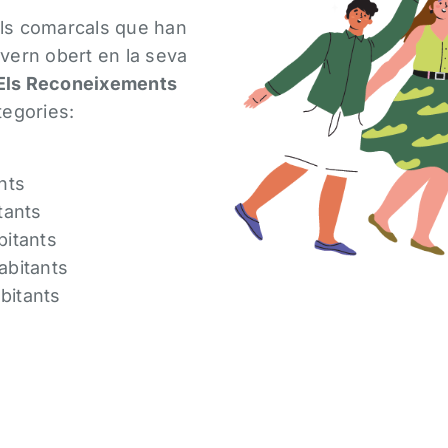
ls comarcals que han
overn obert en la seva
Els Reconeixements
tegories:
nts
tants
bitants
abitants
bitants