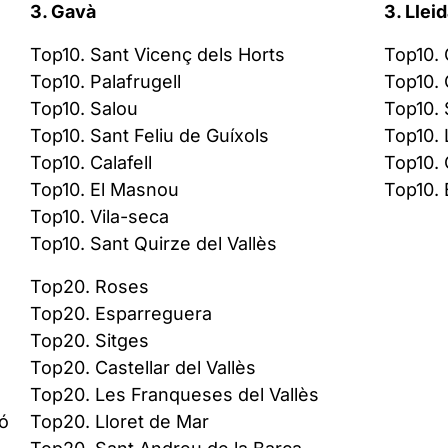
3. Gavà
3. Llei
Top10. Sant Vicenç dels Horts
Top10. 
Top10. Palafrugell
Top10. 
Top10. Salou
Top10. 
Top10. Sant Feliu de Guíxols
Top10. 
Top10. Calafell
Top10. 
Top10. El Masnou
Top10. 
Top10. Vila-seca
Top10. Sant Quirze del Vallès
Top20. Roses
Top20. Esparreguera
Top20. Sitges
Top20. Castellar del Vallès
Top20. Les Franqueses del Vallès
ró
Top20. Lloret de Mar