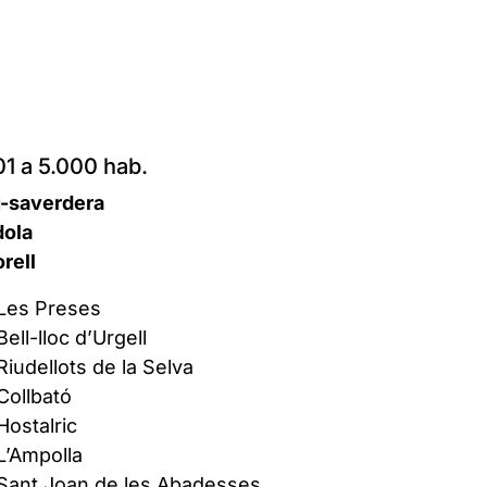
01 a 5.000 hab.
u-saverdera
dola
orell
 Les Preses
ell-lloc d’Urgell
Riudellots de la Selva
Collbató
Hostalric
L’Ampolla
 Sant Joan de les Abadesses