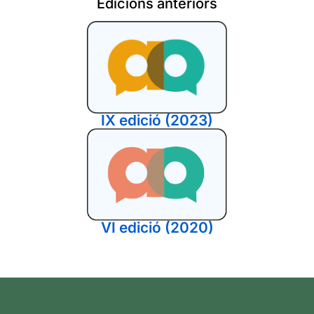
Edicions anteriors
IX edició (2023)
VI edició (2020)