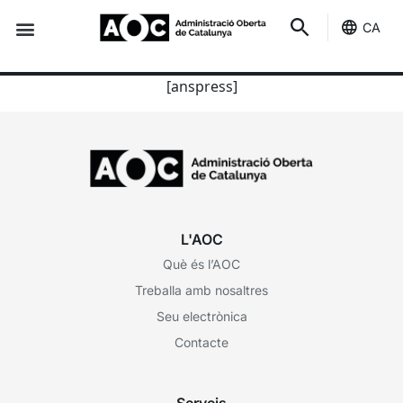
CA
Seu-e
Estat Serveis
Tags
[anspress]
L'AOC
Què és l’AOC
Treballa amb nosaltres
Seu electrònica
Contacte