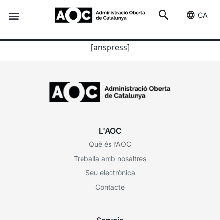
CA
Seu-e
Estat Serveis
Categories
[anspress]
L'AOC
Què és l’AOC
Treballa amb nosaltres
Seu electrònica
Contacte