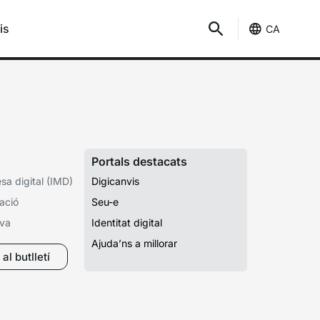
is
CA
Portals destacats
a digital (IMD)
Digicanvis
ació
Seu-e
iva
Identitat digital
Ajuda’ns a millorar
al butlletí