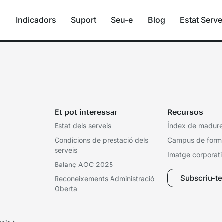
ó
Indicadors
Suport
Seu-e
Blog
Estat Serve
tal
Et pot interessar
Recursos
Estat dels serveis
Índex de madures
Condicions de prestació dels
Campus de form
serveis
Imatge corporat
Balanç AOC 2025
Subscriu-te 
Reconeixements Administració
Oberta