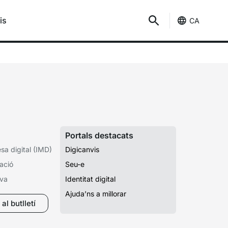
is
CA
Portals destacats
a digital (IMD)
Digicanvis
ació
Seu-e
iva
Identitat digital
Ajuda’ns a millorar
al butlletí