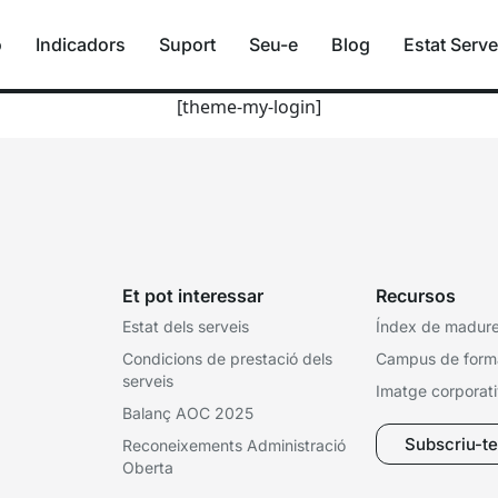
ó
Indicadors
Suport
Seu-e
Blog
Estat Serve
[theme-my-login]
Et pot interessar
Recursos
Estat dels serveis
Índex de madures
Condicions de prestació dels
Campus de form
serveis
Imatge corporat
Balanç AOC 2025
Subscriu-te 
Reconeixements Administració
Oberta