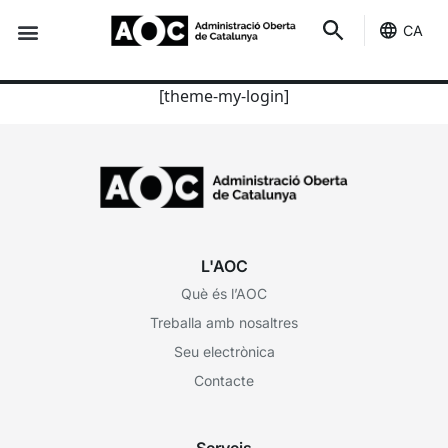
CA
Seu-e
Estat Serveis
Log Out
[theme-my-login]
L'AOC
Què és l’AOC
Treballa amb nosaltres
Seu electrònica
Contacte