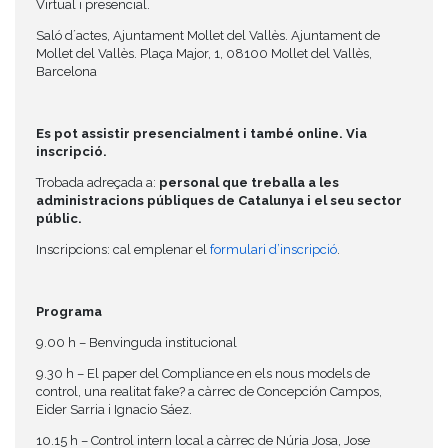
Virtual i presencial.
Saló d´actes, Ajuntament Mollet del Vallès. Ajuntament de
Mollet del Vallès. Plaça Major, 1, 08100 Mollet del Vallès,
Barcelona
Es pot assistir presencialment i també online. Via
inscripció.
Trobada adreçada a:
personal que treballa a les
administracions públiques de Catalunya i el seu sector
públic.
Inscripcions: cal emplenar el
formulari d’inscripció
.
Programa
9.00 h – Benvinguda institucional
9.30 h – El paper del Compliance en els nous models de
control, una realitat fake? a càrrec de Concepción Campos,
Eider Sarria i Ignacio Sáez.
10.15 h – Control intern local a càrrec de Núria Josa, Jose