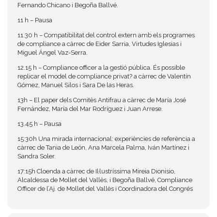
Fernando Chicano i Begoña Ballvé.
11 h – Pausa
11.30 h – Compatibilitat del control extern amb els programes
de compliance a càrrec de Eider Sarria, Virtudes Iglesias i
Miguel Ángel Vaz-Serra.
12.15 h – Compliance officer a la gestió pública. És possible
replicar el model de compliance privat? a càrrec de Valentín
Gómez, Manuel Silos i Sara De las Heras.
13h – El paper dels Comitès Antifrau a càrrec de María José
Fernández, María del Mar Rodríguez i Juan Arrese.
13.45 h – Pausa
15:30h Una mirada internacional: experiències de referència a
càrrec de Tania de León, Ana Marcela Palma, Iván Martínez i
Sandra Soler.
17:15h Cloenda a càrrec de Il·lustríssima Mireia Dionisio,
Alcaldessa de Mollet del Vallès, i Begoña Ballvé, Compliance
Officer de l’Aj. de Mollet del Vallès i Coordinadora del Congrés