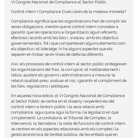
VI Congrés Nacional de Compliance al Sector Públic.
Control intern i Compliance Dues cares de la mateixa moneda?
Compliance significa que les organitzacions han de complir les
seves obligacions, mentre que el control intern consisteix a
garantir que les operacions a l’organització siguin eficients,
efectives i acords amb les lleis i, si escau, amb els objectius
governamentals. Tot i que comparteixen alguns elements com
els objectius i el lideratge, hi ha alguns aspectes que els
separen en trobar-se en línies de defensa diferents.
Així, els processos de control intern al sector públic protegeixen
les organitzacions del frau, la corrupció, el malbaratament i
l’abús, ajudant els governs i administracions a mesurar la
relació qualitat-preu, avaluar el risc i garantir el compliment de
les lleis, regulacions i polítiques.
En aquesta nova edició, el VI Congrés Nacional de Compliance
al Sector Públic se centra en el disseny i experiències del
control intern a l’entorn públic i la seva relació amb
compliance, sigui quina sigui la forma i la legislació en què
s’implementi. La contraloria, el Tribunal de Comptes, la
Intervenció, la Secretària i la resta de funcions de control intern
se centren en els aspectes relacionats amb els comptes i la
gestió econòmica de l’entitat pública, de les entitats que en