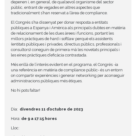
depenen i, en general, de qualsevol organisme del sector
públic, entrant de vegades en altres aspectes que
tradicionalment s’han reservat a l’àrea de compliance.
El Congrés s’ha dissenyat per donar resposta a entitats
públiques a Espanya i Amèrica als principals dubtes en matèria
de relacionament de les dues àrees i funcions, portant les
millors pràctiques de hard i softlaw perquè els assistents
(entitats públiques i privades, directius públics, professionals i
consultors) coneguin de primera mà les novetats principals i
les eines pràctiques d’eficàcia contrastada.
Més enllà de l’interès evident en el programa, el Congrés -ia
una referència en matèria de compliance públic- és un entorn
on compartir experiències i generar networking per aconseguir
administracions públiques més ètiques.
No hi pots faltar!
Dia:
divendres 11 d’octubre de 2023
Hora:
de 9 a 17:15 hores
Lloc: