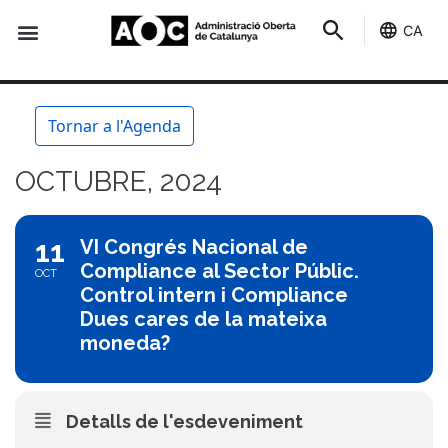
CA
Seu-e
Estat Serveis
Tornar a l'Agenda
OCTUBRE, 2024
11
VI Congrés Nacional de
Compliance al Sector Públic.
OCT
Control intern i Compliance
Dues cares de la mateixa
moneda?
Detalls de l'esdeveniment