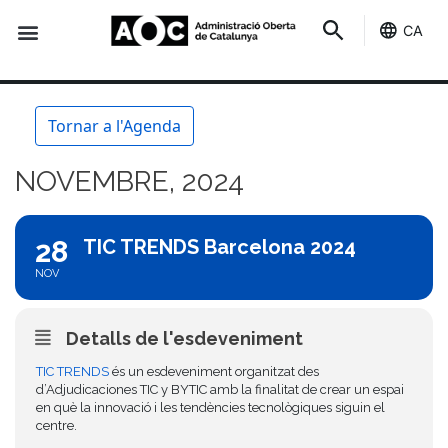
CA
Seu-e
Estat Serveis
Tornar a l'Agenda
NOVEMBRE, 2024
28
TIC TRENDS Barcelona 2024
NOV
Detalls de l'esdeveniment
TIC TRENDS
és un esdeveniment organitzat des
d’Adjudicaciones TIC y BYTIC amb la finalitat de crear un espai
en què la innovació i les tendències tecnològiques siguin el
centre.