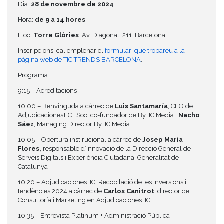
Dia:
28 de novembre de 2024
Hora:
de 9 a 14 hores
Lloc:
Torre Glòries
. Av. Diagonal, 211. Barcelona.
Inscripcions: cal emplenar el
formulari que trobareu a la
pàgina web de TIC TRENDS BARCELONA
.
Programa
9:15 – Acreditacions
10:00 – Benvinguda a càrrec de
Luis Santamaría
, CEO de
AdjudicacionesTIC i Soci co-fundador de ByTIC Media i
Nacho
Sáez
, Managing Director ByTIC Media
10:05 – Obertura instirucional a càrrec de
Josep María
Flores,
responsable d’innovació de la Direcció General de
Serveis Digitals i Experiència Ciutadana, Generalitat de
Catalunya
10:20 – AdjudicacionesTIC. Recopilació de les inversions i
tendències 2024 a càrrec de
Carlos Canitrot
, director de
Consultoría i Marketing en AdjudicacionesTIC
10:35 – Entrevista Platinum + Administració Pública