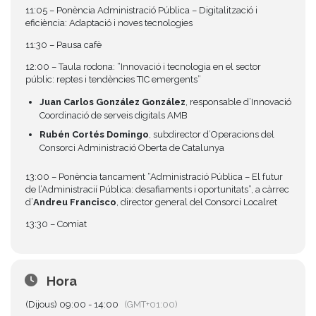
11:05 – Ponència Administració Pública – Digitalització i
eficiència: Adaptació i noves tecnologies
11:30 – Pausa cafè
12:00 – Taula rodona: “Innovació i tecnologia en el sector
públic: reptes i tendències TIC emergents”
Juan Carlos González González
, responsable d’Innovació
Coordinació de serveis digitals AMB
Rubén Cortés Domingo
, subdirector d’Operacions del
Consorci Administració Oberta de Catalunya
13:00 – Ponència tancament “Administració Pública – El futur
de l’Administracií Pública: desafiaments i oportunitats”, a càrrec
d’
Andreu Francisco
, director general del Consorci Localret
13:30 – Comiat
Hora
(Dijous) 09:00 - 14:00
(GMT+01:00)