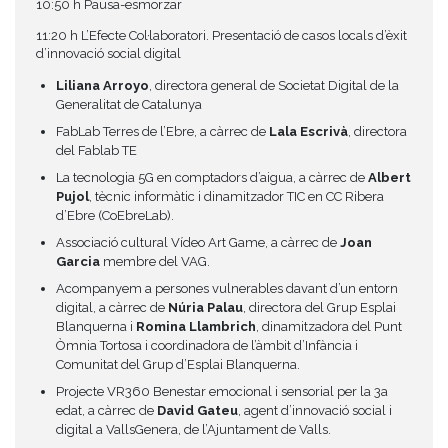
10:50 h Pausa-esmorzar
11:20 h L’Efecte Col·laboratori. Presentació de casos locals d’èxit
d’innovació social digital
Liliana Arroyo
, directora general de Societat Digital de la
Generalitat de Catalunya
FabLab Terres de l’Ebre, a càrrec de
Lala Escrivà
, directora
del Fablab TE
La tecnologia 5G en comptadors d’aigua, a càrrec de
Albert
Pujol
, tècnic informàtic i dinamitzador TIC en CC Ribera
d’Ebre (CoEbreLab).
Associació cultural Vídeo Art Game, a càrrec de
Joan
Garcia
membre del VAG.
Acompanyem a persones vulnerables davant d’un entorn
digital, a càrrec de
Núria Palau
, directora del Grup Esplai
Blanquerna i
Romina Llambrich
, dinamitzadora del Punt
Òmnia Tortosa i coordinadora de l’àmbit d’Infància i
Comunitat del Grup d’Esplai Blanquerna.
Projecte VR360 Benestar emocional i sensorial per la 3a
edat, a càrrec de
David Gateu
, agent d’innovació social i
digital a VallsGenera, de l’Ajuntament de Valls.