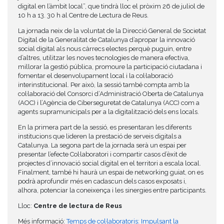
digital en l’àmbit local”, que tindrà lloc el pròxim 26 de juliol de
10 h a 13. 30 h al Centre de Lectura de Reus.
La jornada neix de la voluntat de la Direcció General de Societat
Digital de la Generalitat de Catalunya d’apropar la innovació
social digital als nous càrrecs electes perquè puguin, entre
d’altres, utilitzar les noves tecnologies de manera efectiva,
millorar la gestió pública, promoure la participació ciutadana i
fomentar el desenvolupament local i la col·laboració
interinstitucional. Per això, la sessió també compta amb la
col·laboració del Consorci d’Administració Oberta de Catalunya
(AOC) i l’Agència de Ciberseguretat de Catalunya (ACC) com a
agents supramunicipals per a la digitalització dels ens locals.
En la primera part de la sessió, es presentaran les diferents
institucions que lideren la prestació de serveis digitals a
Catalunya. La segona part de la jornada serà un espai per
presentar l’efecte Col·laboratori i compartir casos d’èxit de
projectes d’innovació social digital en el territori a escala local.
Finalment, també hi haurà un espai de networking guiat, on es
podrà aprofundir més en cadascun dels casos exposats i,
alhora, potenciar la coneixença i les sinergies entre participants.
Lloc:
Centre de lectura de Reus
Més informació:
Temps de col·laboratoris: Impulsant la