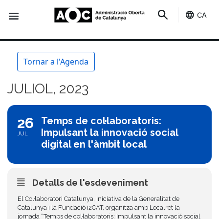
CA
Seu-e
Estat Serveis
Tornar a l'Agenda
JULIOL, 2023
26
Temps de col·laboratoris:
Impulsant la innovació social
JUL
digital en l'àmbit local
Detalls de l'esdeveniment
El Col·laboratori Catalunya, iniciativa de la Generalitat de
Catalunya i la Fundació i2CAT, organitza amb Localret la
jornada “Temps de col·laboratoris: Impulsant la innovació social