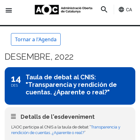
CA
Seu-e
Estat Serveis
Tornar a l'Agenda
DESEMBRE, 2022
14
Taula de debat al CNIS:
"Transparencia y rendición de
DES
cuentas. ¿Aparente o real?"
Detalls de l'esdeveniment
L’AOC participa al CNIS a la taula de debat “
Transparencia y
rendición de cuentas. ¿Aparente o real?
”