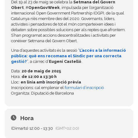
Del 19 al 23 de maig se celebra la
Setmana del Govern
Obert
, #
OpenGovWeek
, impulsada per l’organització
internacional Open Government Partnership (OGP), de la qual
Catalunya n’és membre des del 2020. Governants, líders,
activistes i pensadores de tot el món comparteixen idees i
debaten sobre possibles solucions per als reptes que afrontem.
S’han programat accions descentralitzades i activitats per
conèixer Setmana del Govern Obert.
Una d’aquestes activitats és la sessió “
L’accés a la informació
pública: què ens recomana el Síndic per una correcta
gestió?
“, a càrrec d’
Eugeni Castelló
.
Data:
20 de maig de 2025
Hora:
de 12:00 a 13:30 h
Lloc:
en línia amb inscripció prèvia
Inscripcions: cal emplenar el
formulari d’inscripció
Organitza: Diputació de Barcelona
Hora
(Dimarts) 12:00 - 13:30
(GMT+02:00)