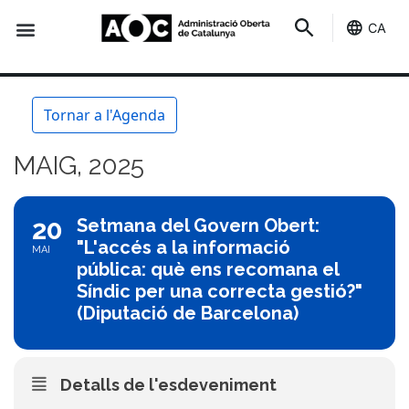
CA
Seu-e
Estat Serveis
Tornar a l'Agenda
MAIG, 2025
20
Setmana del Govern Obert:
"L'accés a la informació
MAI
pública: què ens recomana el
Síndic per una correcta gestió?"
(Diputació de Barcelona)
Detalls de l'esdeveniment