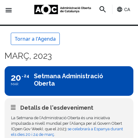
CA
Seu-e
Estat Serveis
Tornar a l'Agenda
MARÇ, 2023
20
Setmana Administració
24
Oberta
MAR
Detalls de l'esdeveniment
La Setmana de l’Administració Oberta és una iniciativa
impulsada a nivell mundial per l’Aliança per al Govern Obert
(Open Gov Week), que el 2023
se celebrarà a Espanya durant
els dies 20 i 24 de març
.