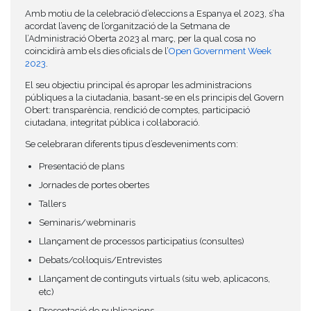
Amb motiu de la celebració d’eleccions a Espanya el 2023, s’ha
acordat l’avenç de l’organització de la Setmana de
l’Administració Oberta 2023 al març, per la qual cosa no
coincidirà amb els dies oficials de l’
Open Government Week
2023
.
El seu objectiu principal és apropar les administracions
públiques a la ciutadania, basant-se en els principis del Govern
Obert: transparència, rendició de comptes, participació
ciutadana, integritat pública i col·laboració.
Se celebraran diferents tipus d’esdeveniments com:
Presentació de plans
Jornades de portes obertes
Tallers
Seminaris/webminaris
Llançament de processos participatius (consultes)
Debats/col·loquis/Entrevistes
Llançament de continguts virtuals (situ web, aplicacons,
etc)
Presentació de publicacions