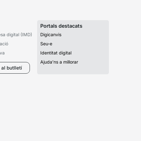
Portals destacats
a digital (IMD)
Digicanvis
ació
Seu-e
iva
Identitat digital
Ajuda’ns a millorar
al butlletí