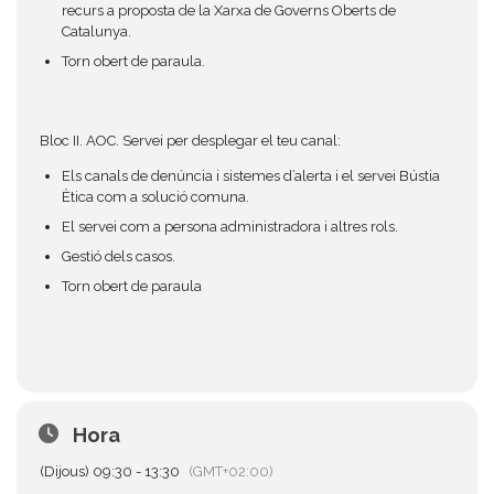
recurs a proposta de la Xarxa de Governs Oberts de
Catalunya.
Torn obert de paraula.
Bloc II. AOC. Servei per desplegar el teu canal:
Els canals de denúncia i sistemes d’alerta i el servei Bústia
Ètica com a solució comuna.
El servei com a persona administradora i altres rols.
Gestió dels casos.
Torn obert de paraula
Hora
(Dijous) 09:30 - 13:30
(GMT+02:00)