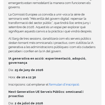
emergents estan remodelant la manera com funcionen els
governs.
La Comissió Europea us convida a unir-vos a la sèrie de
seminaris web “Més enllà del govern digital: repensar la
transformació del sector públic”, que tindrà lloc entre juny i
setembre de 2026. Aquest és un espai per explorar què
signifiquen aquests canvis a la pràctica i què vindrà després.
Al llarg de tres sessions, s’analitzarà com els serveis públics
s’estan tornant més omnicanals i proactius, com s’utilitza la IA
generativa a les administracions públiques i com els ciutadans
perceben i confien en la IA del govern.
IA generativa en acció: experimentació, adopció,
governança
Dia:
25 de juny de 2026
Hora:
de 10 a 11:30
Inscripcions: cal emplenar el
formulari d’inscripció
.
Next Generation UE Serveis Públics: omnicanal i
proactius
Dia:
2 de juliol de 2026