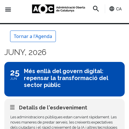
CA
Seu-e
Estat Serveis
Tornar a l'Agenda
JUNY, 2026
25
Més enllà del govern digital:
repensar la transformació del
JUN
sector públic
Detalls de l'esdeveniment
Les administracions públiques estan canviant ràpidament. Les
noves maneres de prestar serveis, les creixents expectatives
dels ciutadans i el ràpid creixement de la IA i altres tecnologies