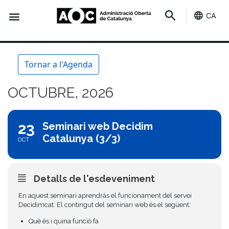
CA
Seu-e
Estat Serveis
Tornar a l'Agenda
OCTUBRE, 2026
23
Seminari web Decidim
Catalunya (3/3)
OCT
Detalls de l'esdeveniment
En aquest seminari aprendràs el funcionament del servei
Decidimcat. El contingut del seminari web és el següent:
Què és i quina funció fa