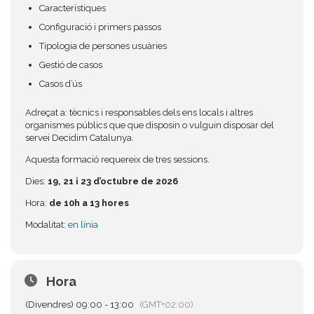
Característiques
Configuració i primers passos
Tipologia de persones usuàries
Gestió de casos
Casos d’ús
Adreçat a: tècnics i responsables dels ens locals i altres
organismes públics que que disposin o vulguin disposar del
servei Decidim Catalunya.
Aquesta formació requereix de tres sessions.
Dies:
19, 21 i 23 d’octubre de 2026
Hora:
de 10h a 13 hores
Modalitat:
en línia
Hora
(Divendres) 09:00 - 13:00
(GMT+02:00)