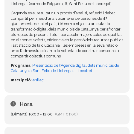
Llobregat (carrer de Falguera, 6, Sant Feliu de Llobregat).
L’Agenda és el resultat d’un procés d’anàlisi, reflexió i debat
compartit per més d’una vuitantena de persones de 43
ajuntaments de tot el país, i té com a objectiu articular la
transformació digital dels municipis de Catalunya per afrontar
els reptes de present i futur, per assolir majors cotes de qualitat
en els serveis oferts, eficiència en la gestió dels recursos públics
i satisfacció de la ciutadania i les empreses en la seva relació
amb l’administració, amb la voluntat de construir consensos i
compartir objectius comuns.
Programa
:
Presentació de l’Agenda digital dels municipis de
Catalunya a Sant Feliu de Llobregat – Localret
Inscripció
:
enllaç
.
Hora
(Dimarts) 10:00 - 12:00
(GMT+01:00)