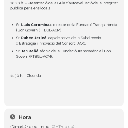
10.20 h. – Presentació de la Guia d’autoavaluació de la integritat
pública per a ens locals
Sr.
Lluís Corominas
, director de la Fundació Transparència
i Bon Govern (FTBGL-ACM).
Sr.
Rubén Jericó
, cap de servei de la Subdirecció
d’Estratègia i Innovació del Consorci AOC.
Sr.
Jan Reñé
, tècnic de la Fundació Transparència i Bon
Govern (FTBGL-ACM).
11.30 h. – Cloenda
Hora
(Dimarts) 10:00 - 11:30
(GMT+00:00)