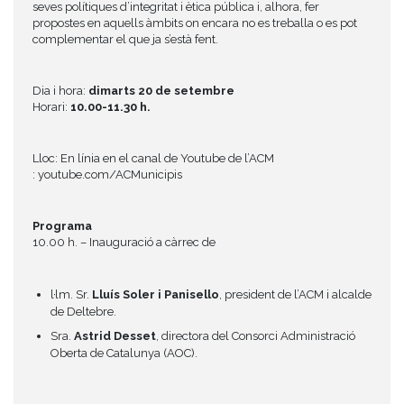
seves polítiques d’integritat i ètica pública i, alhora, fer
propostes en aquells àmbits on encara no es treballa o es pot
complementar el que ja s’està fent.
Dia i hora:
dimarts 20 de setembre
Horari:
10.00-11.30 h.
Lloc: En línia en el canal de Youtube de l’ACM
: youtube.com/ACMunicipis
Programa
10.00 h. – Inauguració a càrrec de
l·lm. Sr.
Lluís Soler i Panisello
, president de l’ACM i alcalde
de Deltebre.
Sra.
Astrid Desset
, directora del Consorci Administració
Oberta de Catalunya (AOC).