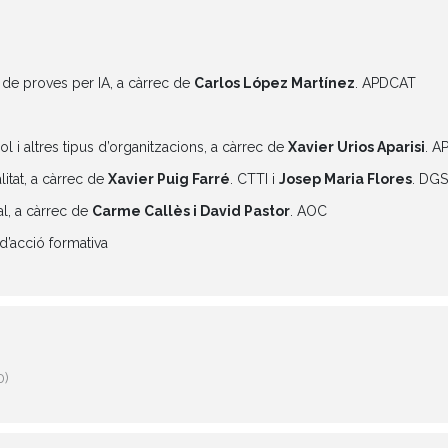
 de proves per IA, a càrrec de
Carlos López Martínez
. APDCAT
ol i altres tipus d’organitzacions, a càrrec de
Xavier Urios Aparisi
. A
litat, a càrrec de
Xavier Puig Farré
. CTTI i
Josep Maria Flores
. DG
al, a càrrec de
Carme Callès i David Pastor
. AOC
 d’acció formativa
0)