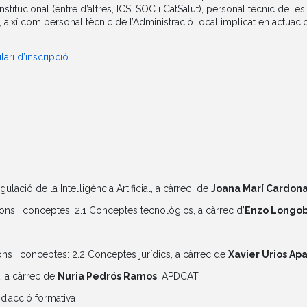
nstitucional (entre d’altres, ICS, SOC i CatSalut), personal tècnic de le
t, així com personal tècnic de l’Administració local implicat en actuac
lari d’inscripció
.
ulació de la Intel·ligència Artificial, a càrrec de
Joana Marí Cardon
ions i conceptes: 2.1 Conceptes tecnològics, a càrrec d’
Enzo Longo
ions i conceptes: 2.2 Conceptes jurídics, a càrrec de
Xavier Urios Apa
A, a càrrec de
Nuria Pedrós Ramos
. APDCAT
 d’acció formativa