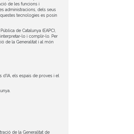
ció de les funcions i
les administracions, dels seus
e aquestes tecnologies es posin
 Pública de Catalunya (EAPC),
nterpretar-lo i complir-lo. Per
ó de la Generalitat i al món
s d’IA, els espais de proves i el
lunya.
tració de la Generalitat de