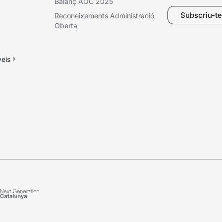
Balanç AOC 2025
Subscriu-te 
Reconeixements Administració
Oberta
veis