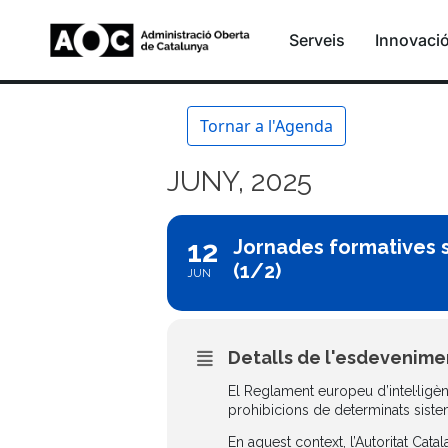
Serveis
Innovaci
Tornar a l'Agenda
JUNY, 2025
12
Jornades formatives so
(1/2)
JUN
Detalls de l'esdevenime
El Reglament europeu d’intel·ligènci
prohibicions de determinats sisteme
En aquest context, l’Autoritat Cat