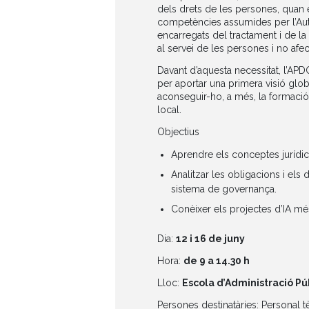
dels drets de les persones, quan 
competències assumides per l’Autori
encarregats del tractament i de la 
al servei de les persones i no afec
Davant d’aquesta necessitat, l’AP
per aportar una primera visió glob
aconseguir-ho, a més, la formació 
local.
Objectius
Aprendre els conceptes jurídics 
Analitzar les obligacions i els 
sistema de governança.
Conèixer els projectes d’IA més
Dia:
12 i 16 de juny
Hora:
de 9 a 14.30 h
Lloc:
Escola d’Administració P
Persones destinatàries: Personal tè