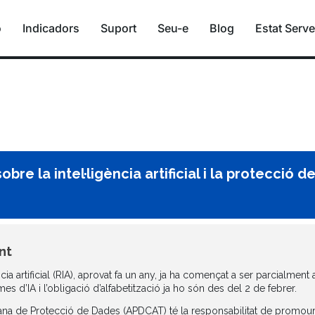
ó
Indicadors
Suport
Seu-e
Blog
Estat Serve
bre la intel·ligència artificial i la protecció 
nt
a artificial (RIA), aprovat fa un any, ja ha començat a ser parcialment a
s d’IA i l’obligació d’alfabetització ja ho són des del 2 de febrer.
alana de Protecció de Dades (APDCAT) té la responsabilitat de promoure 