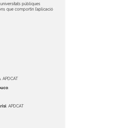
s universitats públiques
ions que comportin l’aplicació
a
. APDCAT
buco
.
risi
. APDCAT