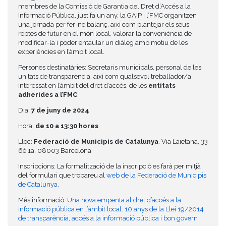
membres de la Comissió de Garantia del Dret d’Accés a la
Informació Pública, just fa un any, la GAIP i l’FMC organitzen
una jornada per fer-ne balanç, així com plantejar els seus
reptes de futur en el món local, valorar la conveniència de
modificar-la i poder entaular un diàleg amb motiu de les
experiències en l’àmbit local.
Persones destinatàries: Secretaris municipals, personal de les
unitats de transparència, així com qualsevol treballador/a
interessat en l’àmbit del dret d’accés, de les
entitats
adherides a l’FMC
.
Dia:
7 de juny de 2024
Hora:
de 10 a 13:30 hores
Lloc:
Federació de Municipis de Catalunya
. Via Laietana, 33
6è 1a. 08003 Barcelona
Inscripcions: La formalització de la inscripció es farà per mitjà
del formulari que trobareu al
web de la Federació de Municipis
de Catalunya
.
Més informació:
Una nova empenta al dret d’accés a la
informació pública en l’àmbit local. 10 anys de la Llei 19/2014
de transparència, accés a la informació pública i bon govern