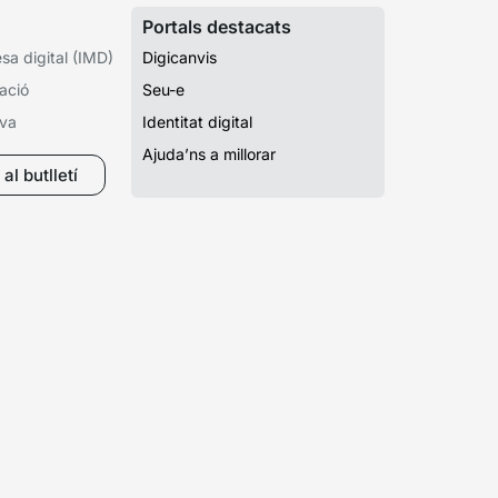
Portals destacats
a digital (IMD)
Digicanvis
ació
Seu-e
iva
Identitat digital
Ajuda’ns a millorar
al butlletí