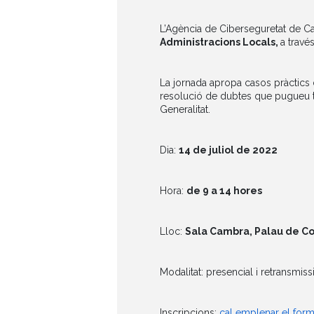
L’Agència de Ciberseguretat de Cat
Administracions Locals,
a travé
La jornada apropa casos pràctics d
resolució de dubtes que pugueu te
Generalitat.
Dia:
14 de juliol de 2022
Hora:
de 9 a 14 hores
Lloc:
Sala Cambra, Palau de C
Modalitat: presencial i retransmiss
Inscripcions:
cal emplenar el formu