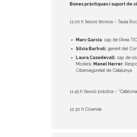
Bones pràctiques i suport de c
11.00 h Sessió tècnica – Taula Rod
Marc Garcia
, cap de l’Àrea TI
Sílvia Bartrolí
, gerent del Co
Laura Casadevall
, cap de s
Modera:
Manel Herrer
, Respo
Ciberseguretat de Catalunya
11.45 h Sessió pràctica – “Catalona
12.30 h
Cloenda