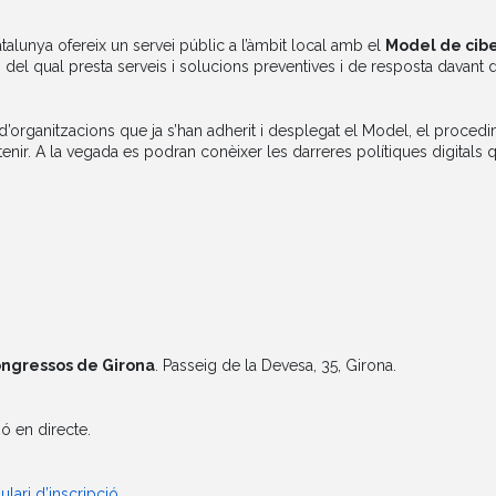
alunya ofereix un servei públic a l’àmbit local amb el
Model de cibe
s del qual presta serveis i solucions preventives i de resposta davant 
’organitzacions que ja s’han adherit i desplegat el Model, el procedi
nir. A la vegada es podran conèixer les darreres polítiques digitals 
ongressos de Girona
. Passeig de la Devesa, 35, Girona.
ió en directe.
lari d’inscripció