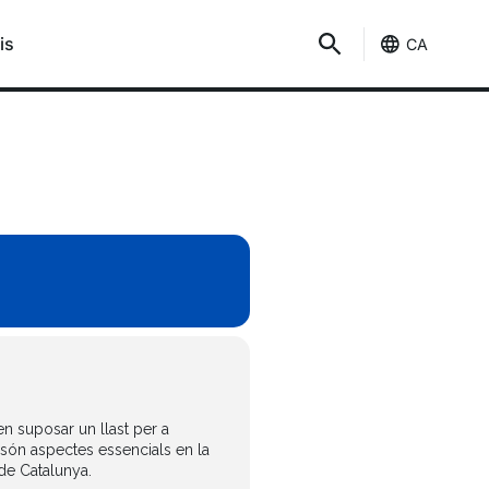
is
CA
n suposar un llast per a
s són aspectes essencials en la
 de Catalunya.