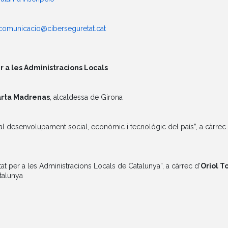
comunicacio@ciberseguretat.cat
 a les Administracions Locals
rta Madrenas
, alcaldessa de Girona
r al desenvolupament social, econòmic i tecnològic del país”, a càrre
t per a les Administracions Locals de Catalunya”, a càrrec d’
Oriol T
talunya