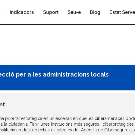
ó
Indicadors
Suport
Seu-e
Blog
Estat Serve
cció per a les administracions locals
nt
na prioritat estratègica en un escenari en què les ciberamenaces pode
er a la ciutadania. Tenir unes institucions més segures i ciberprotegide
onstitueix un dels objectius estratègics de l’Agència de Ciberseguretat