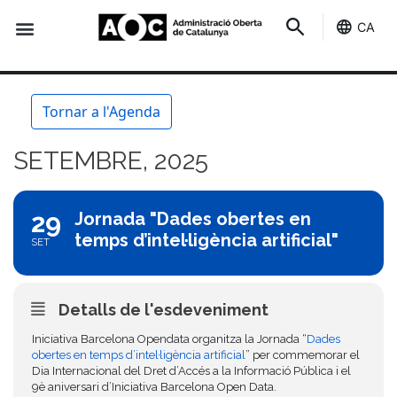
CA
Seu-e
Estat Serveis
Tornar a l'Agenda
SETEMBRE, 2025
29
Jornada "Dades obertes en
temps d’intel·ligència artificial"
SET
Detalls de l'esdeveniment
Iniciativa Barcelona Opendata organitza la Jornada “
Dades
obertes en temps d’intel·ligència artificial
” per commemorar el
Dia Internacional del Dret d’Accés a la Informació Pública i el
9è aniversari d’Iniciativa Barcelona Open Data.