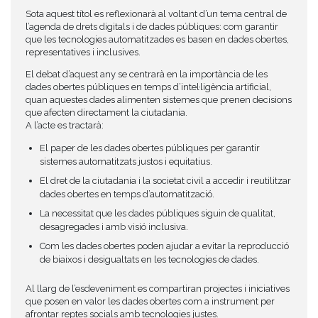
Sota aquest títol es reflexionarà al voltant d’un tema central de
l’agenda de drets digitals i de dades públiques: com garantir
que les tecnologies automatitzades es basen en dades obertes,
representatives i inclusives.
El debat d’aquest any se centrarà en la importància de les
dades obertes públiques en temps d’intel·ligència artificial,
quan aquestes dades alimenten sistemes que prenen decisions
que afecten directament la ciutadania.
A l’acte es tractarà:
El paper de les dades obertes públiques per garantir
sistemes automatitzats justos i equitatius.
El dret de la ciutadania i la societat civil a accedir i reutilitzar
dades obertes en temps d’automatització.
La necessitat que les dades públiques siguin de qualitat,
desagregades i amb visió inclusiva.
Com les dades obertes poden ajudar a evitar la reproducció
de biaixos i desigualtats en les tecnologies de dades.
Al llarg de l’esdeveniment es compartiran projectes i iniciatives
que posen en valor les dades obertes com a instrument per
afrontar reptes socials amb tecnologies justes.