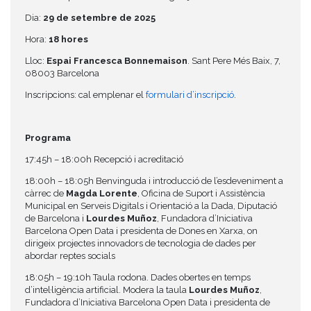
Dia:
29 de setembre de 2025
Hora:
18 hores
Lloc:
Espai Francesca Bonnemaison
. Sant Pere Més Baix, 7,
08003 Barcelona
Inscripcions: cal emplenar el
formulari d’inscripció
.
Programa
17:45h – 18:00h Recepció i acreditació
18:00h – 18:05h Benvinguda i introducció de l’esdeveniment a
càrrec de
Magda Lorente
, Oficina de Suport i Assistència
Municipal en Serveis Digitals i Orientació a la Dada, Diputació
de Barcelona i
Lourdes Muñoz
, Fundadora d’Iniciativa
Barcelona Open Data i presidenta de Dones en Xarxa, on
dirigeix projectes innovadors de tecnologia de dades per
abordar reptes socials
18:05h – 19:10h Taula rodona. Dades obertes en temps
d’intel·ligència artificial. Modera la taula
Lourdes Muñoz
,
Fundadora d’Iniciativa Barcelona Open Data i presidenta de