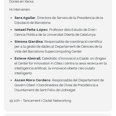
Dones en Xarxa.
Hi intervenen:
Sara Aguilar
, Directora de Serveis de la Presidencia de la
Diputació de Barcelona.
Ismael Peña-López
, Professor dels Estudis de Dret i
Ciència Política de la Universitat Oberta de Catalunya
Simona Giardina
, Responsable de coordinació científica
per a la gestió de dades al Departament de Ciències de la
Vida del Barcelona Supercomputing Center
Esteve Almirall
, Catedràtic d’Innovació a Esade, on dirigeix
el Center for Innovation in Cities i centra la seva recerca en la
intel·ligència artificial, la innovació oberta i les ciutats
intel·ligents
Ascen Moro Cordero
, Responsable del Departament de
Govern Obert i Coordinadora de l’Àrea de Presidència a
l’Ajuntament de Sant Feliu de Llobregat
19:10h – Tancament i Còctel Networking