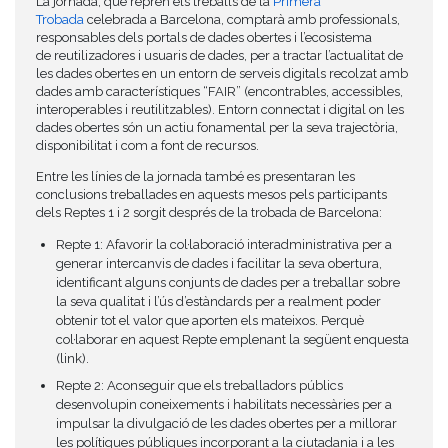
La jornada, que reprèn els treballs de la
Primera
Trobada
celebrada a Barcelona, comptarà amb professionals,
responsables dels portals de dades obertes i l’ecosistema
de reutilizadores i usuaris de dades, per a tractar l’actualitat de
les dades obertes en un entorn de serveis digitals recolzat amb
dades amb característiques “FAIR” (encontrables, accessibles,
interoperables i reutilitzables). Entorn connectat i digital on les
dades obertes són un actiu fonamental per la seva trajectòria,
disponibilitat i com a font de recursos.
Entre les línies de la jornada també es presentaran les
conclusions treballades en aquests mesos pels participants
dels Reptes 1 i 2 sorgit després de la trobada de Barcelona:
Repte 1: Afavorir la col·laboració interadministrativa per a
generar intercanvis de dades i facilitar la seva obertura,
identificant alguns conjunts de dades per a treballar sobre
la seva qualitat i l’ús d’estàndards per a realment poder
obtenir tot el valor que aporten els mateixos. Perquè
col·laborar en aquest Repte emplenant la següent enquesta
(link).
Repte 2: Aconseguir que els treballadors públics
desenvolupin coneixements i habilitats necessàries per a
impulsar la divulgació de les dades obertes per a millorar
les polítiques públiques incorporant a la ciutadania i a les