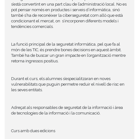
s’està convertint en una part clau de l’administració local. No es
pot pensar només en productes i serveis d’informàtica, sinó
també s’ha de reconèixer la ciberseguretat com allò que està
condicionant el mercat, on s’incorporen diferents models i
tendències comercials.
La funció principal de la seguretat informàtica, pel que fa al
món de les TIC, és prendre bones decisions en aquest àmbit.
També ha de buscar un gran impacte en l’organització mentre
retorna ingressos positius.
Durant el curs, els alumnes s’especialitzaran en noves
vulnerabilitats que puguin permetre reduir el nivell de risc en
les seves entitats.
Adreçat als responsables de seguretat de la informació i àrea
de tecnologies de la informació i la comunicació.
Curs amb dues edicions