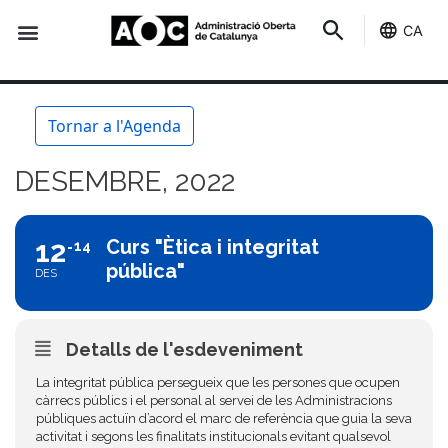
CA
Seu-e
Estat Serveis
Tornar a l'Agenda
DESEMBRE, 2022
12
Curs "Ètica i integritat
14
pública"
DES
Detalls de l'esdeveniment
La integritat pública persegueix que les persones que ocupen
càrrecs públics i el personal al servei de les Administracions
públiques actuïn d’acord el marc de referència que guia la seva
activitat i segons les finalitats institucionals evitant qualsevol