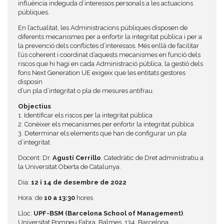
influència indeguda d’interessos personals a les actuacions
públiques.
En l’actualitat, les Administracions públiques disposen de
diferents mecanismes per a enfortir la integritat pública i per a
la prevenció dels conflictes d’interessos. Més enllà de facilitar
l’ús coherent i coordinat d’aquests mecanismes en funció dels
riscos que hi hagi en cada Administració pública, la gestió dels
fons Next Generation UE exigeix que les entitats gestores
disposin
d’un pla d’integritat o pla de mesures antifrau.
Objectius
1. Identificar els riscos per la integritat pública
2. Conèixer els mecanismes per enfortir la integritat pública
3. Determinar els elements que han de configurar un pla
d’integritat
Docent: Dr.
Agustí Cerrillo
. Catedràtic de Dret administratiu a
la Universitat Oberta de Catalunya.
Dia:
12 i 14 de desembre de 2022
Hora: de
10 a 13:30
hores
Lloc:
UPF-BSM (Barcelona School of Management)
.
Universitat Pompeu Fabra. Balmes, 134. Barcelona