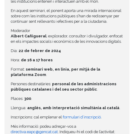
les institucions entenen i interactuen amb el món.
En aquest seminari, el ponent aporta una mirada internacional
sobre com les institucions públiques s’han de redissenyar per
continuar sent rellevants i efectives per a la ciutadania.
Moderador
Albert Cañigueral
, explorador, consultor i divulgador, enfocat
en els impactes socials i econòmics de les innovacions digitals.
Dia:
22 de febrer de 2024
Hora:
de 16 a 17 hores
Format:
seminari web, en línia, per mitjà de la
plataforma Zoom
.
Persones destinatàries:
personal de les administracions
públiques catalanes i del seu sector públic
.
Places:
300
.
Llengua:
anglès, amb interpretació simultània al català
.
Inscripcions: cal emplenar el
formulari d’inscripció
.
Més informació: podeu adreçar-vos a
directiva.eapc@gencat.cat
. Indiqueu-hi el codi de l’activitat: