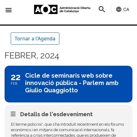
CA
Seu-e
Estat Serveis
Tornar a l'Agenda
FEBRER, 2024
22
Cicle de seminaris web sobre
innovació pública - Parlem amb
FEB
Giulio Quaggiotto
Detalls de l'esdeveniment
El terme policrisi*, que s’ha introduït recentment en els fòrums
econòmics i en mitjans de comunicació internacionals, fa
referència a crisis interconnectades, que es produeixen de