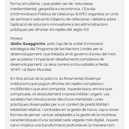
forma simultània, i que poden ser de naturalesa
mediambiental, geopolítica o econòmica. L’Escola
d’Administració Pública de Catalunya (EAPC) organitza un cicle
de seminaris web amb l’objectiu de reflexionar i debatre sobre
l’aplicació de solucions innovadores a les administracions
públiques per afrontar els reptes del segle XXI.
Ponent
Giulio Quaggiotto
, antic Cap de la unitat d’innovació
estratègica del Programa de les Nacions Unides per al
desenvolupament, que treballa amb governs d’arreu del món
per accelerar l’impacte en desafiaments complexos de
desenvolupament. La seva carrera inclou estades a Nesta,
WWF i al Banc Mundial.
En l’era actual de la policrisi, és fonamental dissenyar
institucions que puguin afrontar els reptes complexos i
multifacètics que això comporta. Aquesta tasca, encara que
complicada, és absolutament imprescindible i urgent. Les
societats han d’evolucionar des d’una mentalitat i unes
pràctiques dissenyades per a un context de predictibilitat i
estabilitat relativa, i centrades en la gestió de riscos, cap a noves
formes de pensar i actuar adaptades a la gestió de la incertesa,
característiques d’una societat cada vegada més digital. Aquest
canvi implica una transformació profunda en la manera com