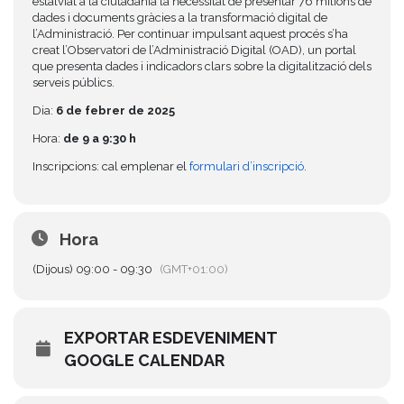
estalviat a la ciutadania la necessitat de presentar 76 milions de
dades i documents gràcies a la transformació digital de
l’Administració. Per continuar impulsant aquest procés s’ha
creat l’Observatori de l’Administració Digital (OAD), un portal
que presenta dades i indicadors clars sobre la digitalització dels
serveis públics.
Dia:
6 de febrer de 2025
Hora:
de 9 a 9:30 h
Inscripcions: cal emplenar el
formulari d’inscripció
.
Hora
(Dijous) 09:00 - 09:30
(GMT+01:00)
EXPORTAR ESDEVENIMENT
GOOGLE CALENDAR