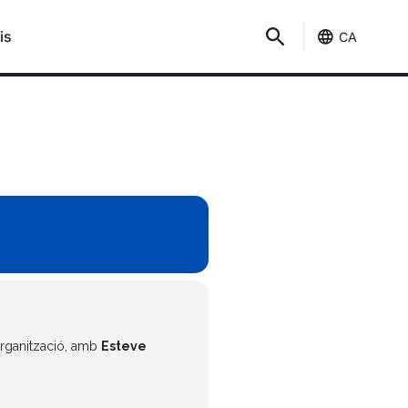
is
CA
’Organització, amb
Esteve