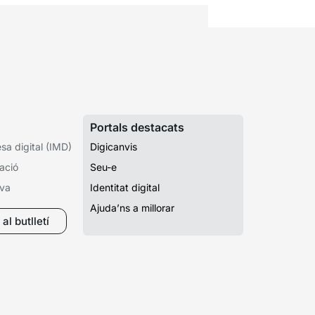
Portals destacats
a digital (IMD)
Digicanvis
ació
Seu-e
iva
Identitat digital
Ajuda’ns a millorar
al butlletí