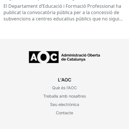
subvencions a centres educatius, per al
El Departament d’Educació i Formació Professional ha
desenvolupament de programes de formació i
publicat la convocatòria pública per a la concessió de
inserció, durant el curs 2026-2027
subvencions a centres educatius públics que no siguin
de titularitat...
L'AOC
Què és l’AOC
Treballa amb nosaltres
Seu electrònica
Contacte