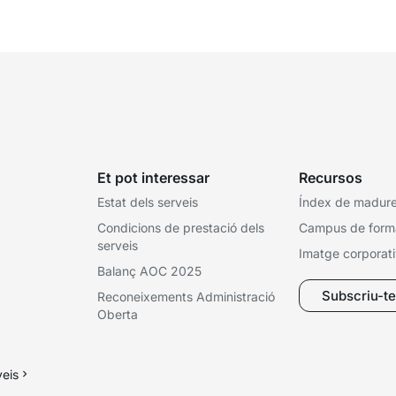
 la
seus tributs perquè s’ha...
te
Et pot interessar
Recursos
Estat dels serveis
Índex de madures
Condicions de prestació dels
Campus de form
serveis
Imatge corporat
Balanç AOC 2025
Subscriu-te 
Reconeixements Administració
Oberta
veis