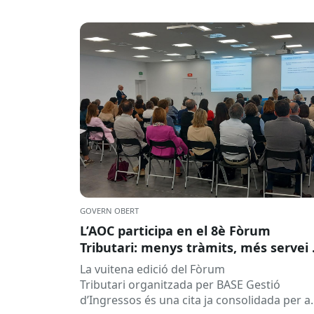
GOVERN OBERT
L’AOC participa en el 8è Fòrum
Tributari: menys tràmits, més servei 
la ciutadania
La vuitena edició del Fòrum
Tributari organitzada per BASE Gestió
d’Ingressos és una cita ja consolidada per a