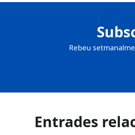
Subsc
Rebeu setmanalment
Entrades rela