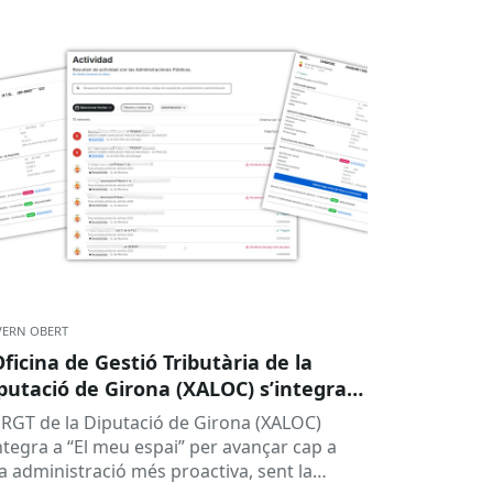
ERN OBERT
Oficina de Gestió Tributària de la
putació de Girona (XALOC) s’integra
b El meu Espai
ORGT de la Diputació de Girona (XALOC)
integra a “El meu espai” per avançar cap a
a administració més proactiva, sent la