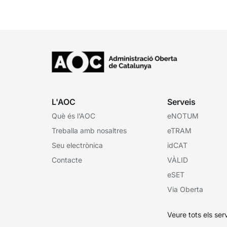
professionals del món local que treballen en
gestió d’ingressos,...
L'AOC
Serveis
Què és l’AOC
eNOTUM
Treballa amb nosaltres
eTRAM
Seu electrònica
idCAT
Contacte
VÀLID
eSET
Via Oberta
Veure tots els ser