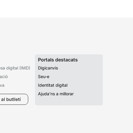
rcera ORGT de Catalunya...
Portals destacats
a digital (IMD)
Digicanvis
ació
Seu-e
iva
Identitat digital
Ajuda’ns a millorar
al butlletí