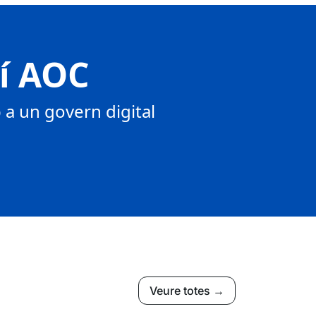
tí AOC
a un govern digital
Veure totes →