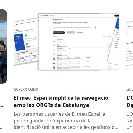
GOVERN OBERT
GOV
El meu Espai simplifica la navegació
L’
a
amb les ORGTs de Catalunya
Di
am
Les persones usuàries de El meu Espai ja
L’
poden gaudir de l’experiència de la
s’
identificació única en accedir a les gestions del
un