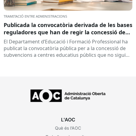
TRAMITACIÓ ENTRE ADMINISTRACIONS
Publicada la convocatòria derivada de les bases
reguladores que han de regir la concessió de
subvencions a centres educatius, per al
El Departament d’Educació i Formació Professional ha
desenvolupament de programes de formació i
publicat la convocatòria pública per a la concessió de
inserció, durant el curs 2026-2027
subvencions a centres educatius públics que no siguin
de titularitat...
L'AOC
Què és l’AOC