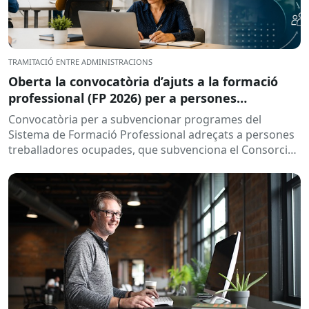
TRAMITACIÓ ENTRE ADMINISTRACIONS
Oberta la convocatòria d’ajuts a la formació
professional (FP 2026) per a persones
treballadores ocupades
Convocatòria per a subvencionar programes del
Sistema de Formació Professional adreçats a persones
treballadores ocupades, que subvenciona el Consorci
per a la Formació Contínua de Catalunya...