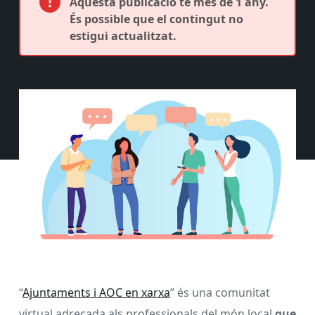
Aquesta publicació té més de 1 any.
És possible que el contingut no
estigui actualitzat.
“
Ajuntaments i AOC en xarxa
” és una comunitat
virtual adreçada als professionals del món local
que