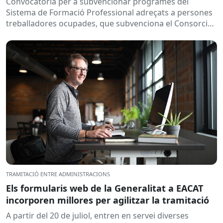
Convocatòria per a subvencionar programes del
Sistema de Formació Professional adreçats a persones
treballadores ocupades, que subvenciona el Consorci
per a la Formació Contínua de Catalunya...
TRAMITACIÓ ENTRE ADMINISTRACIONS
Els formularis web de la Generalitat a EACAT
incorporen millores per agilitzar la tramitació
A partir del 20 de juliol, entren en servei diverses