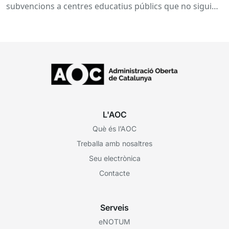
inserció, durant el curs 2026-2027
subvencions a centres educatius públics que no siguin
de titularitat...
L'AOC
Què és l’AOC
Treballa amb nosaltres
Seu electrònica
Contacte
Serveis
eNOTUM