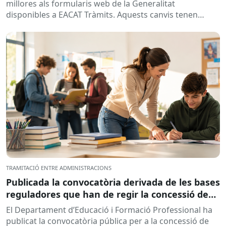
millores als formularis web de la Generalitat
disponibles a EACAT Tràmits. Aquests canvis tenen
l’objectiu de...
TRAMITACIÓ ENTRE ADMINISTRACIONS
Publicada la convocatòria derivada de les bases
reguladores que han de regir la concessió de
subvencions a centres educatius, per al
El Departament d’Educació i Formació Professional ha
desenvolupament de programes de formació i
publicat la convocatòria pública per a la concessió de