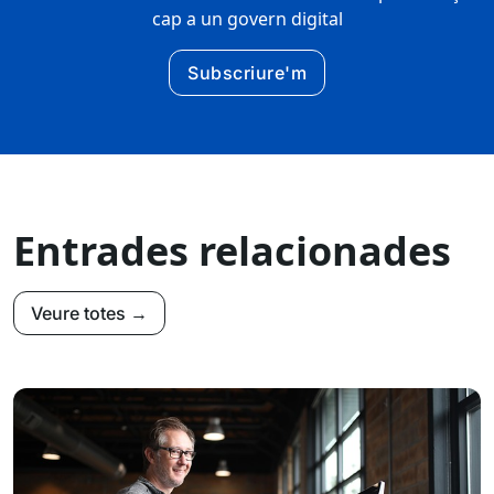
cap a un govern digital
Subscriure'm
Entrades relacionades
Veure totes →