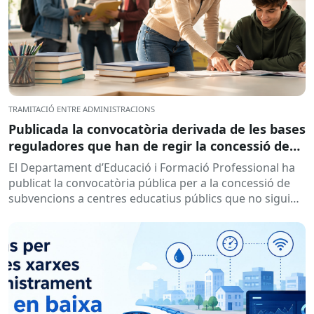
TRAMITACIÓ ENTRE ADMINISTRACIONS
Publicada la convocatòria derivada de les bases
reguladores que han de regir la concessió de
subvencions a centres educatius, per al
El Departament d’Educació i Formació Professional ha
desenvolupament de programes de formació i
publicat la convocatòria pública per a la concessió de
inserció, durant el curs 2026-2027
subvencions a centres educatius públics que no siguin
de titularitat...