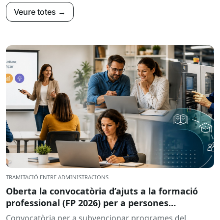
Veure totes →
TRAMITACIÓ ENTRE ADMINISTRACIONS
Oberta la convocatòria d’ajuts a la formació
professional (FP 2026) per a persones
treballadores ocupades
Convocatòria per a subvencionar programes del