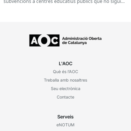
inserció, durant el curs 2026-2027
subvencions a centres educatius públics que no siguin
de titularitat...
L'AOC
Què és l’AOC
Treballa amb nosaltres
Seu electrònica
Contacte
Serveis
eNOTUM