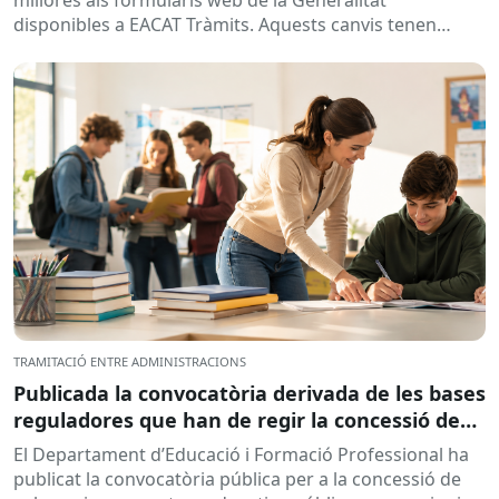
millores als formularis web de la Generalitat
disponibles a EACAT Tràmits. Aquests canvis tenen
l’objectiu de...
TRAMITACIÓ ENTRE ADMINISTRACIONS
Publicada la convocatòria derivada de les bases
reguladores que han de regir la concessió de
subvencions a centres educatius, per al
El Departament d’Educació i Formació Professional ha
desenvolupament de programes de formació i
publicat la convocatòria pública per a la concessió de