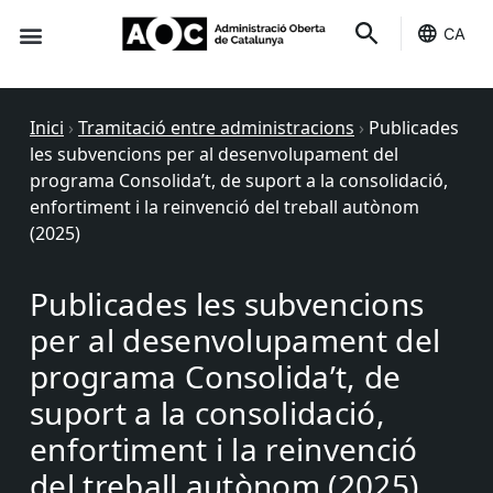
CA
Seu-e
Estat Serveis
Inici
›
Tramitació entre administracions
›
Publicades
les subvencions per al desenvolupament del
programa Consolida’t, de suport a la consolidació,
enfortiment i la reinvenció del treball autònom
(2025)
Publicades les subvencions
per al desenvolupament del
programa Consolida’t, de
suport a la consolidació,
enfortiment i la reinvenció
del treball autònom (2025)