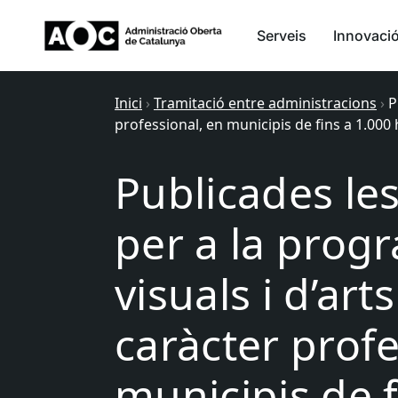
Serveis
Innovaci
Inici
›
Tramitació entre administracions
›
P
professional, en municipis de fins a 1.000
Publicades le
per a la progr
visuals i d’art
caràcter profe
municipis de f