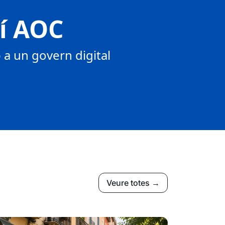
tí AOC
a un govern digital
Veure totes →