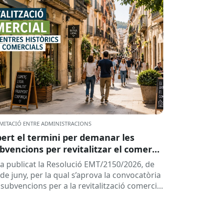
MITACIÓ ENTRE ADMINISTRACIONS
ert el termini per demanar les
bvencions per revitalitzar el comerç
ls centres històrics i eixos comercials
ha publicat la Resolució EMT/2150/2026, de
 Catalunya
de juny, per la qual s’aprova la convocatòria
 subvencions per a la revitalització comercial
s centres històrics i...