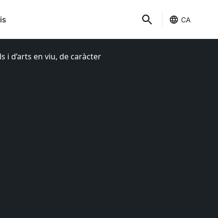
is
CA
 i d’arts en viu, de caràcter