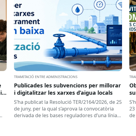
TRAMITACIÓ ENTRE ADMINISTRACIONS
TRA
e
Publicades les subvencions per millorar
Ob
ir
i digitalitzar les xarxes d’aigua locals
su
s
de
S’ha publicat la Resolució TER/2164/2026, de 25
S’
de
de
de juny, per la qual s’aprova la convocatòria
23 
derivada de les bases reguladores d’una línia
de
de subvencions adreçades als...
del