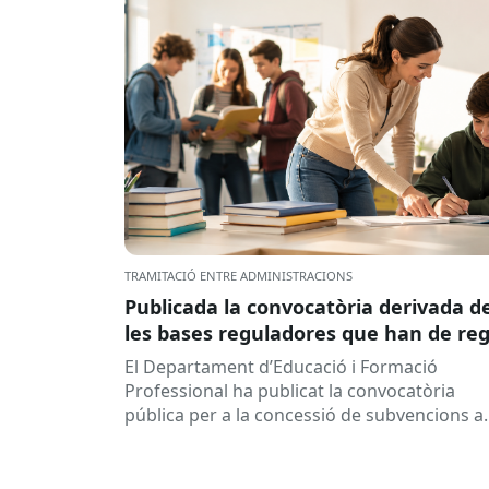
TRAMITACIÓ ENTRE ADMINISTRACIONS
Publicada la convocatòria derivada d
les bases reguladores que han de reg
la concessió de subvencions a centre
El Departament d’Educació i Formació
educatius, per al desenvolupament 
Professional ha publicat la convocatòria
programes de formació i inserció,
pública per a la concessió de subvencions a
durant el curs 2026-2027
centres educatius públics que no siguin de
titularitat...