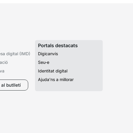
Portals destacats
a digital (IMD)
Digicanvis
ació
Seu-e
iva
Identitat digital
Ajuda’ns a millorar
al butlletí