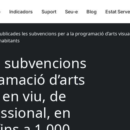
ó
Indicadors
Suport
Seu-e
Blog
Estat Serve
ublicades les subvencions per a la programació d’arts visuals
 habitants
s subvencions
amació d’arts
s en viu, de
ssional, en
ins a 1.000