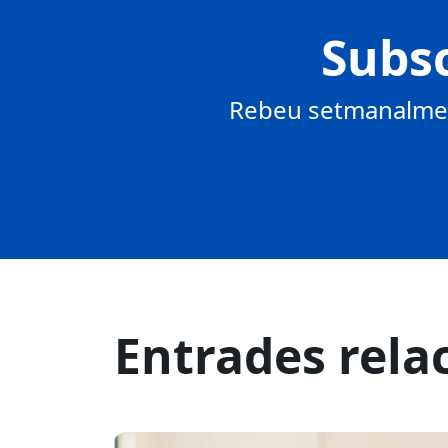
Subsc
Rebeu setmanalment
Entrades rela