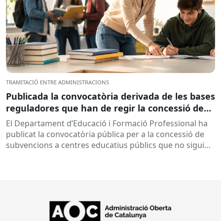
TRAMITACIÓ ENTRE ADMINISTRACIONS
Publicada la convocatòria derivada de les bases
reguladores que han de regir la concessió de
subvencions a centres educatius, per al
El Departament d’Educació i Formació Professional ha
desenvolupament de programes de formació i
publicat la convocatòria pública per a la concessió de
inserció, durant el curs 2026-2027
subvencions a centres educatius públics que no siguin
de titularitat...