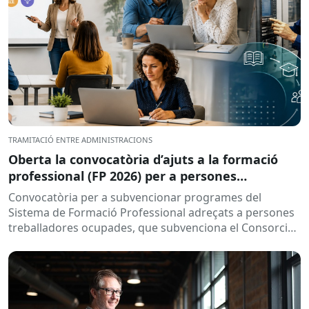
TRAMITACIÓ ENTRE ADMINISTRACIONS
Oberta la convocatòria d’ajuts a la formació
professional (FP 2026) per a persones
treballadores ocupades
Convocatòria per a subvencionar programes del
Sistema de Formació Professional adreçats a persones
treballadores ocupades, que subvenciona el Consorci
per a la Formació Contínua de Catalunya...