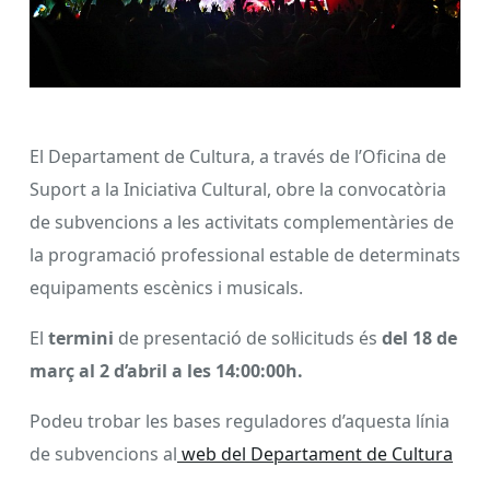
El Departament de Cultura, a través de l’Oficina de
Suport a la Iniciativa Cultural, obre la convocatòria
de subvencions a les activitats complementàries de
la programació professional estable de determinats
equipaments escènics i musicals.
El
termini
de presentació de sol·licituds és
del 18 de
març al 2 d’abril a les 14:00:00h.
Podeu trobar les bases reguladores d’aquesta línia
de subvencions al
web del Departament de Cultura