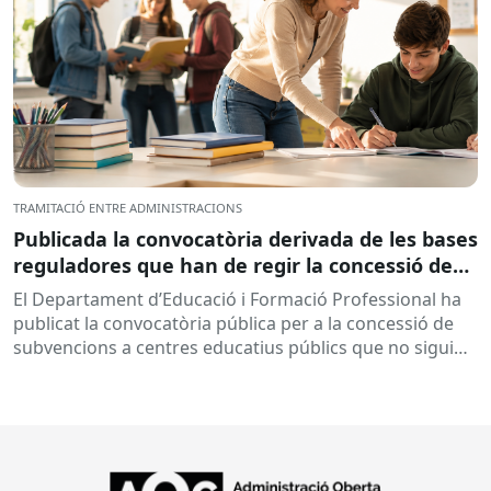
TRAMITACIÓ ENTRE ADMINISTRACIONS
Publicada la convocatòria derivada de les bases
reguladores que han de regir la concessió de
subvencions a centres educatius, per al
El Departament d’Educació i Formació Professional ha
desenvolupament de programes de formació i
publicat la convocatòria pública per a la concessió de
inserció, durant el curs 2026-2027
subvencions a centres educatius públics que no siguin
de titularitat...