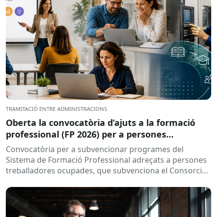
TRAMITACIÓ ENTRE ADMINISTRACIONS
Oberta la convocatòria d’ajuts a la formació
professional (FP 2026) per a persones
treballadores ocupades
Convocatòria per a subvencionar programes del
Sistema de Formació Professional adreçats a persones
treballadores ocupades, que subvenciona el Consorci
per a la Formació Contínua de Catalunya...