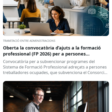
TRAMITACIÓ ENTRE ADMINISTRACIONS
Oberta la convocatòria d’ajuts a la formació
professional (FP 2026) per a persones
treballadores ocupades
Convocatòria per a subvencionar programes del
Sistema de Formació Professional adreçats a persones
treballadores ocupades, que subvenciona el Consorci
per a la Formació Contínua de Catalunya...