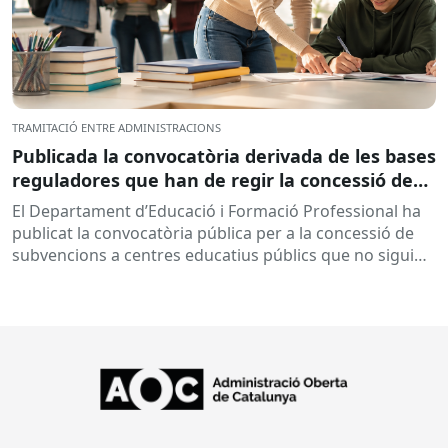
TRAMITACIÓ ENTRE ADMINISTRACIONS
Publicada la convocatòria derivada de les bases
reguladores que han de regir la concessió de
subvencions a centres educatius, per al
El Departament d’Educació i Formació Professional ha
desenvolupament de programes de formació i
publicat la convocatòria pública per a la concessió de
inserció, durant el curs 2026-2027
subvencions a centres educatius públics que no siguin
de titularitat...