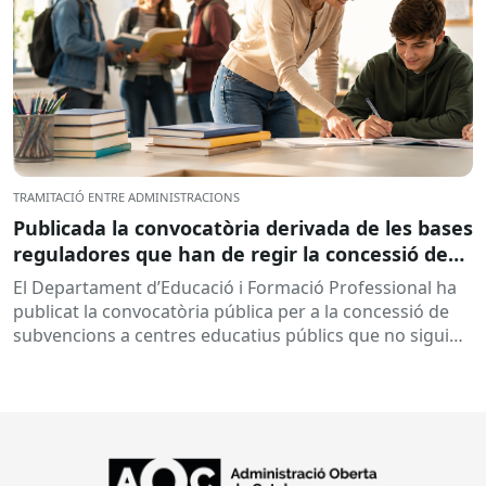
TRAMITACIÓ ENTRE ADMINISTRACIONS
Publicada la convocatòria derivada de les bases
reguladores que han de regir la concessió de
subvencions a centres educatius, per al
El Departament d’Educació i Formació Professional ha
desenvolupament de programes de formació i
publicat la convocatòria pública per a la concessió de
inserció, durant el curs 2026-2027
subvencions a centres educatius públics que no siguin
de titularitat...