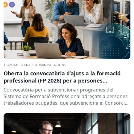
TRAMITACIÓ ENTRE ADMINISTRACIONS
Oberta la convocatòria d’ajuts a la formació
professional (FP 2026) per a persones
treballadores ocupades
Convocatòria per a subvencionar programes del
Sistema de Formació Professional adreçats a persones
treballadores ocupades, que subvenciona el Consorci
per a la Formació Contínua de Catalunya...