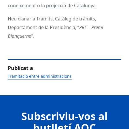
coneixement o la projecció de Catalunya.
Heu d’anar a Tràmits, Catàleg de tràmits,
Departament de la Presidència, “
PRE – Premi
Blanquerna
”.
Publicat a
Tramitació entre administracions
Subscriviu-vos al
butlletí AOC