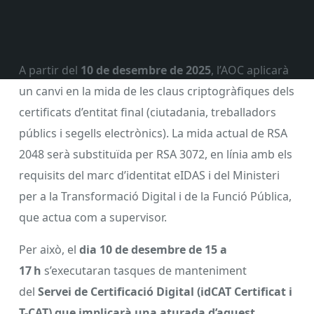
A partir del
10 de desembre de 2025
, l’AOC aplicarà
un canvi en la mida de les claus criptogràfiques dels
certificats d’entitat final (ciutadania, treballadors
públics i segells electrònics). La mida actual de RSA
2048 serà substituïda per RSA 3072, en línia amb els
requisits del marc d’identitat eIDAS i del Ministeri
per a la Transformació Digital i de la Funció Pública,
que actua com a supervisor.
Per això, el
dia 10 de desembre de 15 a
17 h
s’executaran tasques de manteniment
del
Servei de Certificació Digital (idCAT Certificat i
T-CAT) que implicarà una aturada d’aquest
.