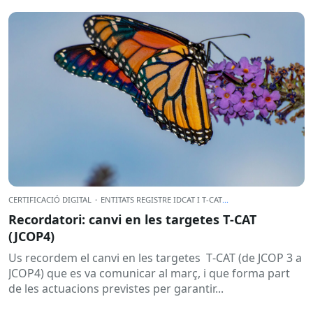
CERTIFICACIÓ DIGITAL
·
ENTITATS REGISTRE IDCAT I T-CAT
...
Recordatori: canvi en les targetes T‑CAT
(JCOP4)
Us recordem el canvi en les targetes T‑CAT (de JCOP 3 a
JCOP4) que es va comunicar al març, i que forma part
de les actuacions previstes per garantir...