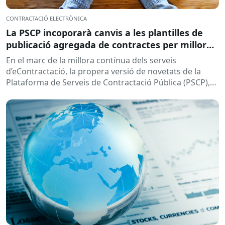
CONTRACTACIÓ ELECTRÒNICA
La PSCP incoporarà canvis a les plantilles de
publicació agregada de contractes per millorar
la integració amb el RPC
En el marc de la millora contínua dels serveis
d’eContractació, la propera versió de novetats de la
Plataforma de Serveis de Contractació Pública (PSCP),
prevista per...