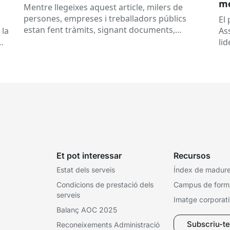
mó
Mentre llegeixes aquest article, milers de
al
persones, empreses i treballadors públics
a
El
estan fent tràmits, signant documents,
 la
As
consultant dades o rebent notificacions
li
electròniques. Tot això passa habitualment...
Ca
Et pot interessar
Recursos
Estat dels serveis
Índex de madures
Condicions de prestació dels
Campus de form
serveis
Imatge corporat
Balanç AOC 2025
Subscriu-te 
Reconeixements Administració