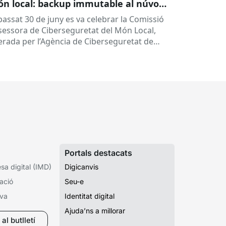
n local: backup immutable al núvol i
tres
 passat 30 de juny es va celebrar la Comissió
sessora de Ciberseguretat del Món Local,
derada per l’Agència de Ciberseguretat de
talunya (ACC). En aquesta sessió...
Portals destacats
a digital (IMD)
Digicanvis
ació
Seu-e
iva
Identitat digital
Ajuda’ns a millorar
al butlletí