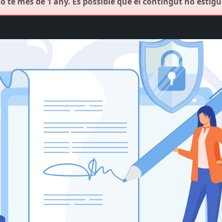
 té més de 1 any. És possible que el contingut no estigui