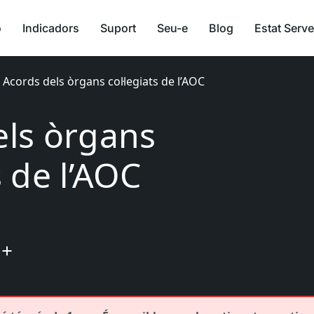
ó
Indicadors
Suport
Seu-e
Blog
Estat Serve
›
Acords dels òrgans col·legiats de l’AOC
els òrgans
s de l’AOC