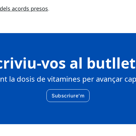
 dels acords presos
.
riviu-vos al butlle
 la dosis de vitamines per avançar cap 
Subscriure'm