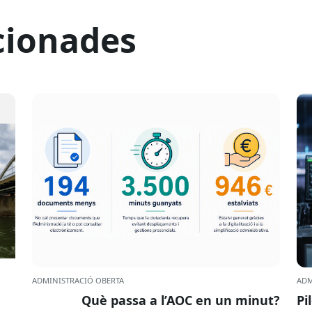
cionades
ADMINISTRACIÓ OBERTA
ADM
Què passa a l’AOC en un minut?
Pi