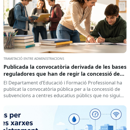
TRAMITACIÓ ENTRE ADMINISTRACIONS
Publicada la convocatòria derivada de les bases
reguladores que han de regir la concessió de
subvencions a centres educatius, per al
El Departament d’Educació i Formació Professional ha
desenvolupament de programes de formació i
publicat la convocatòria pública per a la concessió de
inserció, durant el curs 2026-2027
subvencions a centres educatius públics que no siguin
de titularitat...