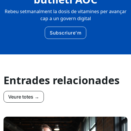
Rebeu setmanalment la dosis de vitamines per avançar
cap a un govern digital
Subscriure'm
Entrades relacionades
Veure totes →